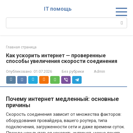
Перейти
IT помощь
к
контенту
Поиск:
Главная страница
Как ускорить интернет — проверенные
способы увеличения скорости соединения
Опубликовано:
01.07.2026
Без рубрики
Admin
Почему интернет медленный: основные
причины
Скорость соединения зависит от множества факторов:
оборудования провайдера, вашего роутера, типа
подключения, загруженности сети и даже времени суток.
Прежде чем пытаться ускорить интернет, нужно понять,