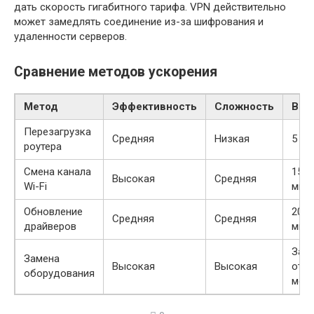
дать скорость гигабитного тарифа. VPN действительно
может замедлять соединение из-за шифрования и
удаленности серверов.
Сравнение методов ускорения
Метод
Эффективность
Сложность
Вре
Перезагрузка
Средняя
Низкая
5 ми
роутера
Смена канала
15
Высокая
Средняя
Wi-Fi
мину
Обновление
20
Средняя
Средняя
драйверов
мину
Зави
Замена
Высокая
Высокая
от
оборудования
мод