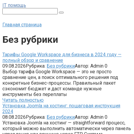
Перейти
IT помощь
к
Поиск:
контенту
Главная страница
Без рубрики
Тарифы Google Workspace для бизнеса в 2024 году —
полный обзор и сравнение
09.08.2026
Рубрика:
Без рубрики
Автор:
Admin
0
Выбор тарифа Google Workspace — это не просто
сравнение цен, а поиск оптимального решения под
конкретные бизнес-процессы. Правильный пакет
сэкономит бюджет и даст команде нужные
инструменты без переплаты
Читать полностью
Установка Joomla на хостинг: пошаговая инструкция
2024
08.08.2026
Рубрика:
Без рубрики
Автор:
Admin
0
Установка Joomla на хостинг — straightforward процесс,
который можно выполнить автоматически через панель