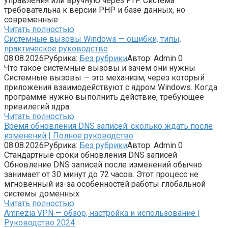
управления или вручную через FTP. Система
требовательна к версии PHP и базе данных, но
современные
Читать полностью
Системные вызовы Windows — ошибки, типы,
практическое руководство
08.08.2026
Рубрика:
Без рубрики
Автор:
Admin
0
Что такое системные вызовы и зачем они нужны
Системные вызовы — это механизм, через который
приложения взаимодействуют с ядром Windows. Когда
программе нужно выполнить действие, требующее
привилегий ядра
Читать полностью
Время обновления DNS записей: сколько ждать после
изменений | Полное руководство
08.08.2026
Рубрика:
Без рубрики
Автор:
Admin
0
Стандартные сроки обновления DNS записей
Обновление DNS записей после изменений обычно
занимает от 30 минут до 72 часов. Этот процесс не
мгновенный из-за особенностей работы глобальной
системы доменных
Читать полностью
Amnezia VPN — обзор, настройка и использование |
Руководство 2024