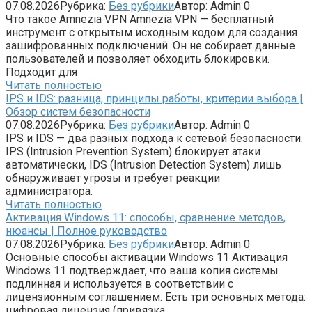
07.08.2026
Рубрика:
Без рубрики
Автор:
Admin
0
Что такое Amnezia VPN Amnezia VPN — бесплатный
инструмент с открытым исходным кодом для создания
зашифрованных подключений. Он не собирает данные
пользователей и позволяет обходить блокировки.
Подходит для
Читать полностью
IPS и IDS: разница, принципы работы, критерии выбора |
Обзор систем безопасности
07.08.2026
Рубрика:
Без рубрики
Автор:
Admin
0
IPS и IDS — два разных подхода к сетевой безопасности.
IPS (Intrusion Prevention System) блокирует атаки
автоматически, IDS (Intrusion Detection System) лишь
обнаруживает угрозы и требует реакции
администратора.
Читать полностью
Активация Windows 11: способы, сравнение методов,
нюансы | Полное руководство
07.08.2026
Рубрика:
Без рубрики
Автор:
Admin
0
Основные способы активации Windows 11 Активация
Windows 11 подтверждает, что ваша копия системы
подлинная и используется в соответствии с
лицензионным соглашением. Есть три основных метода:
цифровая лицензия (привязка