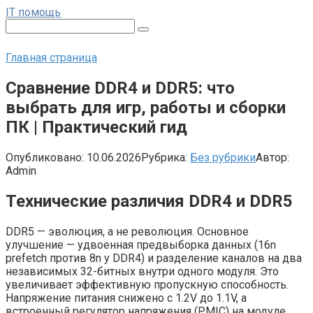
Перейти
IT помощь
к
Поиск:
контенту
Главная страница
Сравнение DDR4 и DDR5: что
выбрать для игр, работы и сборки
ПК | Практический гид
Опубликовано:
10.06.2026
Рубрика:
Без рубрики
Автор:
Admin
Технические различия DDR4 и DDR5
DDR5 — эволюция, а не революция. Основное
улучшение — удвоенная предвыборка данных (16n
prefetch против 8n у DDR4) и разделение каналов на два
независимых 32-битных внутри одного модуля. Это
увеличивает эффективную пропускную способность.
Напряжение питания снижено с 1.2V до 1.1V, а
встроенный регулятор напряжения (PMIC) на модуле