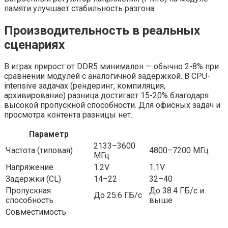
памяти улучшает стабильность разгона.
Производительность в реальных
сценариях
В играх прирост от DDR5 минимален — обычно 2-8% при
сравнении модулей с аналогичной задержкой. В CPU-
intensive задачах (рендеринг, компиляция,
архивирование) разница достигает 15-20% благодаря
высокой пропускной способности. Для офисных задач и
просмотра контента разницы нет.
Параметр
2133–3600
Частота (типовая)
4800–7200 МГц
МГц
Напряжение
1.2V
1.1V
Задержки (CL)
14–22
32–40
Пропускная
До 38.4 ГБ/с и
До 25.6 ГБ/с
способность
выше
Совместимость