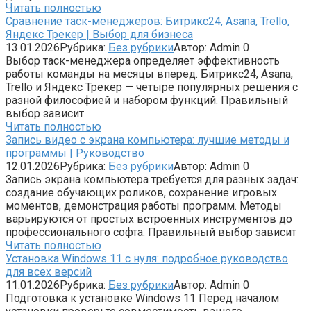
Читать полностью
Сравнение таск-менеджеров: Битрикс24, Asana, Trello,
Яндекс Трекер | Выбор для бизнеса
13.01.2026
Рубрика:
Без рубрики
Автор:
Admin
0
Выбор таск-менеджера определяет эффективность
работы команды на месяцы вперед. Битрикс24, Asana,
Trello и Яндекс Трекер — четыре популярных решения с
разной философией и набором функций. Правильный
выбор зависит
Читать полностью
Запись видео с экрана компьютера: лучшие методы и
программы | Руководство
12.01.2026
Рубрика:
Без рубрики
Автор:
Admin
0
Запись экрана компьютера требуется для разных задач:
создание обучающих роликов, сохранение игровых
моментов, демонстрация работы программ. Методы
варьируются от простых встроенных инструментов до
профессионального софта. Правильный выбор зависит
Читать полностью
Установка Windows 11 с нуля: подробное руководство
для всех версий
11.01.2026
Рубрика:
Без рубрики
Автор:
Admin
0
Подготовка к установке Windows 11 Перед началом