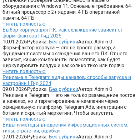
установки проверьте совместимость вашего
оборудования с Windows 11. Основные требования: 64-
битный процессор с 2+ ядрами, 4 ГБ оперативной
памяти, 64 ГБ
Читать полностью
Выбор корпуса для ПК: как охлаждение зависит от
форм-фактора | Гид 2025
10.01.2026
Рубрика:
Без рубрики
Автор:
Admin
0
Форм-фактор корпуса — это не просто размер, а
фундамент системы охлаждения вашего ПК. От него
зависит, какие компоненты поместятся, как будет
циркулировать воздух и насколько тихо или горячо
Читать полностью
Реклама в Telegram: виды каналов, способы запуска и
настройки | Гид 2024
09.01.2026
Рубрика:
Без рубрики
Автор:
Admin
0
Реклама в Telegram — это не только размещение постов
в каналах, но и таргетированные кампании через
официальную платформу Telegram Ads, интеграции с
ботами и скрытый маркетинг. Чтобы запустить
Читать полностью
Виды и методы внедрения информационных систем:
типы, стратегии, ошибки
07.01.2026
Рубрика:
Без рубрики
Автор:
Admin
0