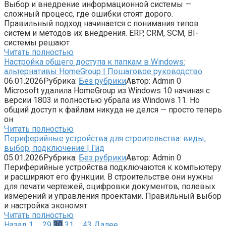
Выбор и внедрение информационной системы —
сложный процесс, где ошибки стоят дорого.
Правильный подход начинается с понимания типов
систем и методов их внедрения. ERP, CRM, SCM, BI-
системы решают
Читать полностью
Настройка общего доступа к папкам в Windows:
альтернативы HomeGroup | Пошаговое руководство
06.01.2026
Рубрика:
Без рубрики
Автор:
Admin
0
Microsoft удалила HomeGroup из Windows 10 начиная с
версии 1803 и полностью убрала из Windows 11. Но
общий доступ к файлам никуда не делся — просто теперь
он
Читать полностью
Периферийные устройства для строительства: виды,
выбор, подключение | Гид
05.01.2026
Рубрика:
Без рубрики
Автор:
Admin
0
Периферийные устройства подключаются к компьютеру
и расширяют его функции. В строительстве они нужны
для печати чертежей, оцифровки документов, полевых
измерений и управления проектами. Правильный выбор
и настройка экономят
Читать полностью
Пагинация
Назад
1
…
29
30
31
…
43
Далее