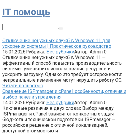
Перейти
IT помощь
к
контенту
Поиск:
Отключение ненужных служб в Windows 11 для
ускорения системы | Практическое руководство
15.01.2026
Рубрика:
Без рубрики
Автор:
Admin
0
Отключение ненужных служб в Windows 11 —
эффективный способ повысить производительность
системы, уменьшить использование ресурсов и
ускорить загрузку. Однако это требует осторожности:
неправильные изменения могут нарушить работу ОС.
Читать полностью
Сравнение ISPmanager и cPanel: особенности, отличия и
выбор панели управления
14.01.2026
Рубрика:
Без рубрики
Автор:
Admin
0
Ключевые различия в двух словах Выбор между
ISPmanager и cPanel зависит от конкретных задач,
бюджета и технической подготовки. ISPmanager —
российское решение с отличной локализацией,
доступной стоимостью и