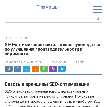
Перейти
IT помощь
к
контенту
Поиск:
Главная страница
SEO-оптимизация сайта: полное руководство
по улучшению производительности и
видимости
Опубликовано:
27.06.2026
Без рубрики
Admin
Базовые принципы SEO-оптимизации
SEO-оптимизация начинается с фундаментальных
принципов, которые не меняются годами. Поисковые
системы ценят скорость, релевантность и удобство. Ваш
сайт должен быстро загружаться, содержать полезный