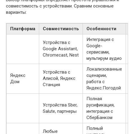
совместимость с устройствами. Сравним основные
варианты:
Платформа
Совместимость
Особенности
О
Интеграция с
Устройства с
С
Google-
Google Assistant,
н
сервисами,
Chromecast, Nest
у
мультирум аудио
Локализованные
Устройства с
О
Яндекс
сценарии,
Алисой, Яндекс
п
Дом
работа с
Станция
з
Яндекс.Погодой
Полная
З
Устройства Sber,
русификация,
м
Salute, партнеры
интеграция с
у
СберБанком
Полный
Любые
С