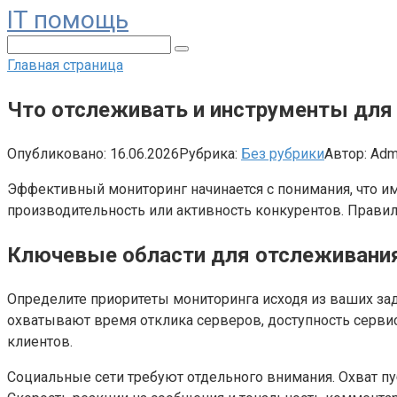
IT помощь
Перейти
к
Поиск:
контенту
Главная страница
Что отслеживать и инструменты для 
Опубликовано:
16.06.2026
Рубрика:
Без рубрики
Автор:
Adm
Эффективный мониторинг начинается с понимания, что им
производительность или активность конкурентов. Прави
Ключевые области для отслеживани
Определите приоритеты мониторинга исходя из ваших зад
охватывают время отклика серверов, доступность серви
клиентов.
Социальные сети требуют отдельного внимания. Охват п