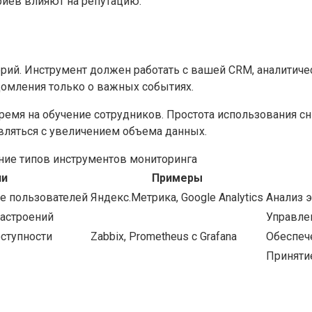
риев влияют на репутацию.
рий. Инструмент должен работать с вашей CRM, аналитич
домления только о важных событиях.
время на обучение сотрудников. Простота использования 
вляться с увеличением объема данных.
ние типов инструментов мониторинга
ии
Примеры
е пользователей
Яндекс.Метрика, Google Analytics
Анализ 
настроений
Управле
оступности
Zabbix, Prometheus с Grafana
Обеспеч
Приняти