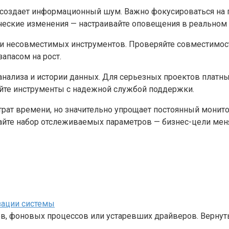
создает информационный шум. Важно фокусироваться на по
ические изменения — настраивайте оповещения в реально
 несовместимых инструментов. Проверяйте совместимость
апасом на рост.
 анализа и истории данных. Для серьезных проектов плат
йте инструменты с надежной службой поддержки.
трат времени, но значительно упрощает постоянный мони
айте набор отслеживаемых параметров — бизнес-цели меня
зации системы
ов, фоновых процессов или устаревших драйверов. Вернут